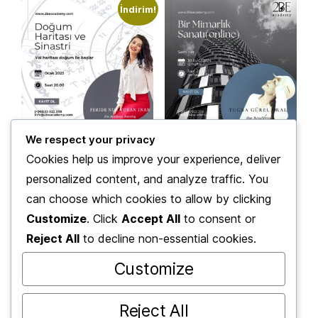
İndirim!
We respect your privacy
Doğum Haritası ve
Bir Mimarlık Sanatı
Cookies help us improve your experience, deliver
Sinastri – Yol Haritası
personalized content, and analyze traffic. You
Doğum İle Başlar
Devamını oku
can choose which cookies to allow by clicking
Orijinal
Şu
₺
3.850,00
₺
2.900,00
Kayıt Ol
fiyat:
andaki
Customize
. Click
Accept All
to consent or
₺3.850,00.
fiyat:
Sepete Ekle
Reject All
to decline non-essential cookies.
₺2.900,00.
Customize
Reject All