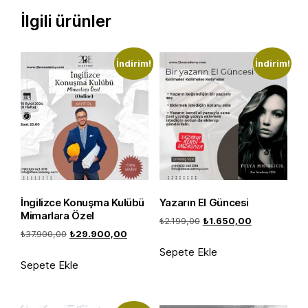
İlgili ürünler
İndirim!
İndirim!
İngilizce Konuşma Kulübü
Yazarın El Güncesi
Mimarlara Özel
Orijinal
Şu
₺
2.199,00
₺
1.650,00
Orijinal
Şu
₺
37.900,00
₺
29.900,00
fiyat:
andaki
fiyat:
andaki
₺2.199,00.
fiyat:
Sepete Ekle
₺37.900,00.
fiyat:
Sepete Ekle
₺1.650,00.
₺29.900,00.