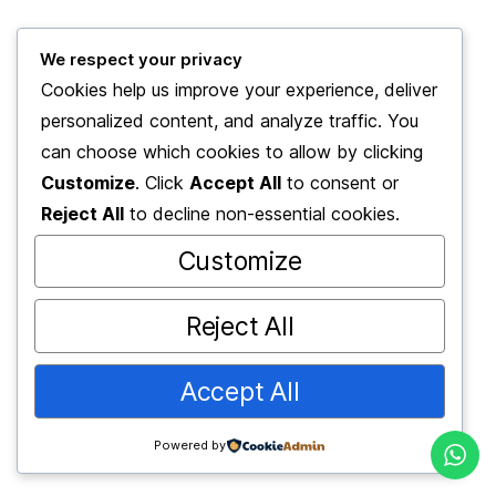
We respect your privacy
Şubat 25, 2025
Ahmet Kalkan
Cookies help us improve your experience, deliver
personalized content, and analyze traffic. You
DEĞİŞİM YÖNETİMİ TEORİLERİ 101:
can choose which cookies to allow by clicking
NUDGE TEORİSİ
Customize
. Click
Accept All
to consent or
Reject All
to decline non-essential cookies.
Customize
Reject All
© 2025 2BE Academy
2BE Academy Danışmanlık Hizmetleri
Accept All
Powered by