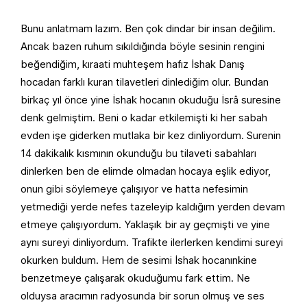
Bunu anlatmam lazım. Ben çok dindar bir insan değilim.
Ancak bazen ruhum sıkıldığında böyle sesinin rengini
beğendiğim, kıraati muhteşem hafız İshak Danış
hocadan farklı kuran tilavetleri dinlediğim olur. Bundan
birkaç yıl önce yine İshak hocanın okuduğu İsrâ suresine
denk gelmiştim. Beni o kadar etkilemişti ki her sabah
evden işe giderken mutlaka bir kez dinliyordum. Surenin
14 dakikalık kısmının okunduğu bu tilaveti sabahları
dinlerken ben de elimde olmadan hocaya eşlik ediyor,
onun gibi söylemeye çalışıyor ve hatta nefesimin
yetmediği yerde nefes tazeleyip kaldığım yerden devam
etmeye çalışıyordum. Yaklaşık bir ay geçmişti ve yine
aynı sureyi dinliyordum. Trafikte ilerlerken kendimi sureyi
okurken buldum. Hem de sesimi İshak hocanınkine
benzetmeye çalışarak okuduğumu fark ettim. Ne
olduysa aracımın radyosunda bir sorun olmuş ve ses