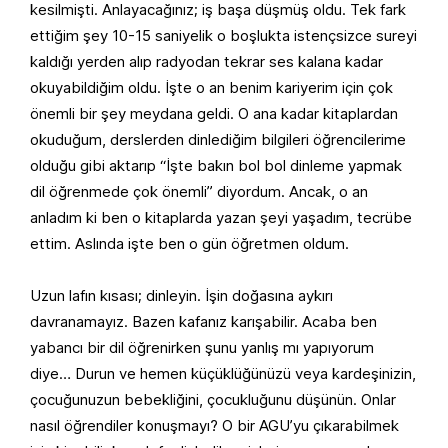
kesilmişti. Anlayacağınız; iş başa düşmüş oldu. Tek fark
ettiğim şey 10-15 saniyelik o boşlukta istençsizce sureyi
kaldığı yerden alıp radyodan tekrar ses kalana kadar
okuyabildiğim oldu. İşte o an benim kariyerim için çok
önemli bir şey meydana geldi. O ana kadar kitaplardan
okuduğum, derslerden dinlediğim bilgileri öğrencilerime
olduğu gibi aktarıp “İşte bakın bol bol dinleme yapmak
dil öğrenmede çok önemli” diyordum. Ancak, o an
anladım ki ben o kitaplarda yazan şeyi yaşadım, tecrübe
ettim. Aslında işte ben o gün öğretmen oldum.
Uzun lafın kısası; dinleyin. İşin doğasına aykırı
davranamayız. Bazen kafanız karışabilir. Acaba ben
yabancı bir dil öğrenirken şunu yanlış mı yapıyorum
diye… Durun ve hemen küçüklüğünüzü veya kardeşinizin,
çocuğunuzun bebekliğini, çocukluğunu düşünün. Onlar
nasıl öğrendiler konuşmayı? O bir AGU’yu çıkarabilmek