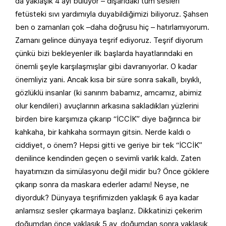
da yaklaşık 4 ayı buluyor – dışarıdaki tüm sesleri
fetüsteki sıvı yardımıyla duyabildiğimizi biliyoruz. Şahsen
ben o zamanları çok –daha doğrusu hiç – hatırlamıyorum.
Zamanı gelince dünyaya teşrif ediyoruz. Teşrif diyorum
çünkü bizi bekleyenler ilk başlarda hayatlarındaki en
önemli şeyle karşılaşmışlar gibi davranıyorlar. O kadar
önemliyiz yani. Ancak kısa bir süre sonra sakallı, bıyıklı,
gözlüklü insanlar (ki sanırım babamız, amcamız, abimiz
olur kendileri) avuçlarının arkasına sakladıkları yüzlerini
birden bire karşımıza çıkarıp “İCCİK” diye bağırınca bir
kahkaha, bir kahkaha sormayın gitsin. Nerde kaldı o
ciddiyet, o önem? Hepsi gitti ve geriye bir tek “İCCİK”
denilince kendinden geçen o sevimli varlık kaldı. Zaten
hayatımızın da simülasyonu değil midir bu? Önce göklere
çıkarıp sonra da maskara ederler adamı! Neyse, ne
diyorduk? Dünyaya teşrifimizden yaklaşık 6 aya kadar
anlamsız sesler çıkarmaya başlarız. Dikkatinizi çekerim
doğumdan önce yaklaşık 5 ay, doğumdan sonra yaklaşık