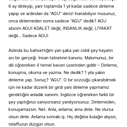
6 ay dinleyip, yani toplamda 1 yıl kadar sadece dinleme
yapıp ve ardından da “AGU” deriz! İnanabiliyor musunuz,
onca dinlemeden sonra sadece “AGU” dedik? AGU
abicim AGU! ADALET değil, İNSANLIK değil, LİYAKAT
değil… Sadece AGU!
Aslında bu bahsettiğim yarı şaka yarı ciddi şey hayatın
acı bir gerçeği. İnsan tabiatının kanunu. Malumunuz, bir
dili öğrenirken 4 temel beceri üzerinden gidilir – Dinleme,
konuşma, okuma ve yazma. Ne dedik? 1 yıla yakın
dinleme yap. Sonuç? “AGU”. O bir sözcüğü çıkarabilmek
için ne kadar düzenli bir girdi yani dinleme yapmamız
gerektiğini anladık sanırım. İngilizce öğrenirken farklı bir
şey yaptığınızı sanıyorsanız yanılıyorsunuz. Dinlemeden,
konuşamazsın. Net. Anla, anlama; ama dinle. Ne olursa
olsun dinle. Anlama sonraki iş. Hiç değilse kulağın alışsın,
telaffuzun düzgün olsun.