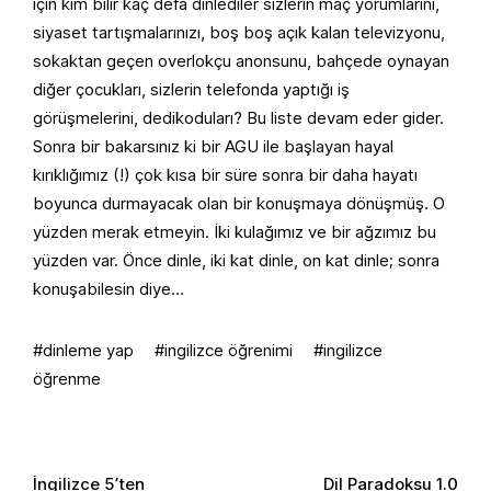
için kim bilir kaç defa dinlediler sizlerin maç yorumlarını,
siyaset tartışmalarınızı, boş boş açık kalan televizyonu,
sokaktan geçen overlokçu anonsunu, bahçede oynayan
diğer çocukları, sizlerin telefonda yaptığı iş
görüşmelerini, dedikoduları? Bu liste devam eder gider.
Sonra bir bakarsınız ki bir AGU ile başlayan hayal
kırıklığımız (!) çok kısa bir süre sonra bir daha hayatı
boyunca durmayacak olan bir konuşmaya dönüşmüş. O
yüzden merak etmeyin. İki kulağımız ve bir ağzımız bu
yüzden var. Önce dinle, iki kat dinle, on kat dinle; sonra
konuşabilesin diye…
dinleme yap
ingilizce öğrenimi
ingilizce
öğrenme
Yazı
İngilizce 5’ten
Dil Paradoksu 1.0